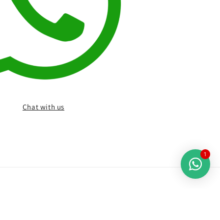
Chat with us
1