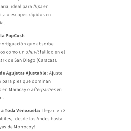
aria, ideal para
flips
en
ita o escapes rápidos en
ía.
lla PopCush
ortiguación que absorbe
tos como un
shuvit
fallido en el
ark de San Diego (Caracas).
 de Agujetas Ajustable:
Ajuste
o para pies que dominan
 en Maracay o
afterparties
en
i.
 a Toda Venezuela:
Llegan en 3
ábiles, ¡desde los Andes hasta
ayas de Morrocoy!