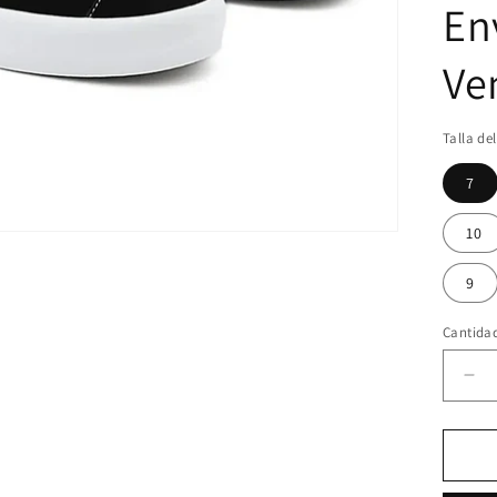
En
Ve
Talla de
7
10
9
Cantida
Red
can
par
Va
|