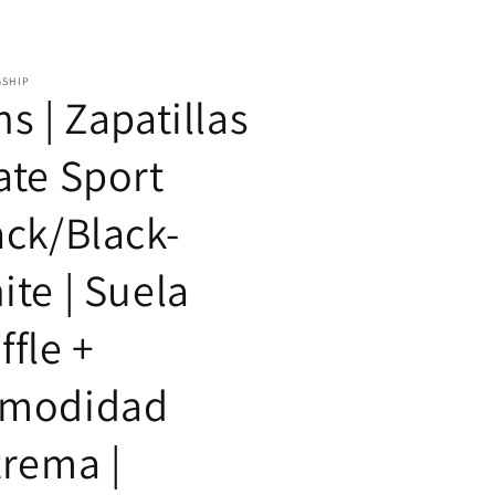
SHIP
s | Zapatillas
ate Sport
ack/Black-
ite | Suela
ffle +
modidad
trema |