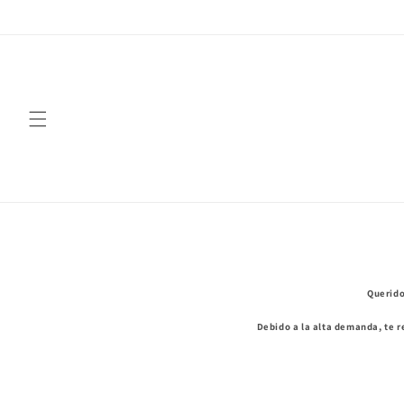
Ir
directamente
al contenido
Querido
Debido a la alta demanda, te 