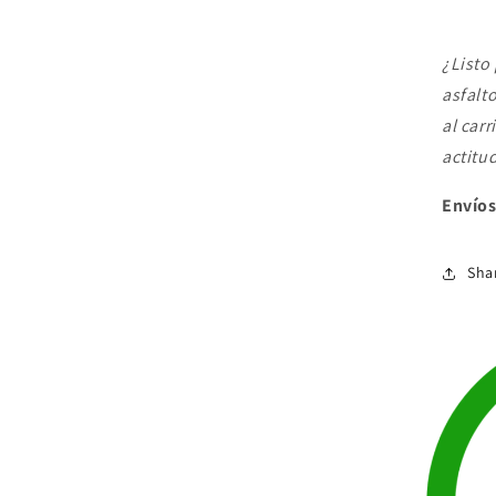
¿Listo 
asfalt
al carr
actitu
Envíos
Sha