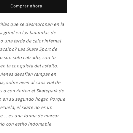
atillas
Zapatillas
Comprar ahora
ate
Skate
rt
Sport
ck/Black-
Black/Black-
illas que se desmoronan en la
ite
White
a
grind
en las barandas de
|
ela
Suela
 o una tarde de calor infernal
fle
Waffle
acaibo? Las Skate Sport de
+
o son solo calzado, son tu
modidad
Comodidad
trema
Extrema
 en la conquista del asfalto.
|
uienes desafían rampas en
víos
Envíos
ia, sobreviven al caos vial de
a
da
Toda
s o convierten el Skatepark de
nezuela
Venezuela
 en su segundo hogar. Porque
ezuela, el skate no es un
e… es una forma de marcar
orio con estilo indomable.