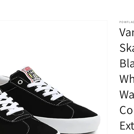
POWFLAG
Van
Sk
Bl
Wh
Wa
Co
Ex