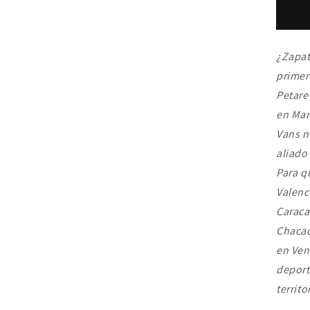
Zap
Sk
Spo
Bla
¿Zapat
Wh
primer
|
Su
Petare
Waf
en Mar
+
Vans n
Co
Ex
aliado
|
Para q
En
Valenc
a
To
Caraca
Ve
Chacao
en Ven
deport
territ