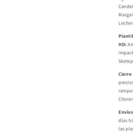
Candel
Margar
Lecher
Planti
HD:
Am
impac
Skatep
Cierre
precis
rampas
Choron
Envíos
días h
las pl