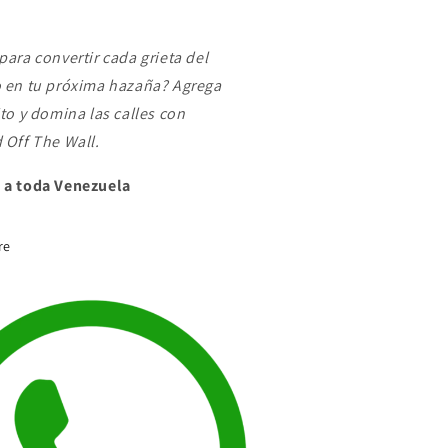
para convertir cada grieta del
o en tu próxima hazaña? Agrega
ito y domina las calles con
d
Off The Wall.
 a toda Venezuela
re