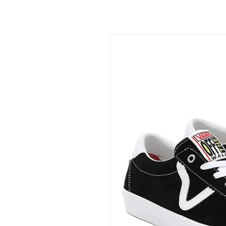
Ir
directamente
a la
información
del producto