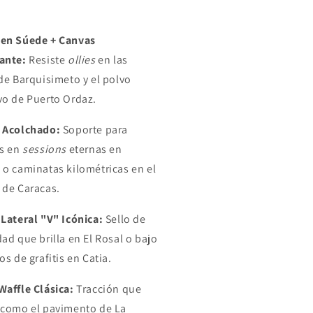
en Súede + Canvas
ante:
Resiste
ollies
en las
 de Barquisimeto y el polvo
vo de Puerto Ordaz.
 Acolchado:
Soporte para
os en
sessions
eternas en
 o caminatas kilométricas en el
 de Caracas.
 Lateral "V" Icónica:
Sello de
dad que brilla en El Rosal o bajo
os de grafitis en Catia.
Waffle Clásica:
Tracción que
 como el pavimento de La