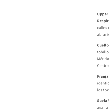
Upper 
Respir
calles
abrasi
Cuello
tobill
Mérida
Centro
Franja
identi
los foc
Suela 
agarra