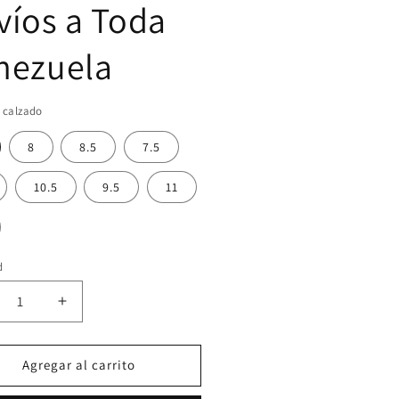
víos a Toda
nezuela
l calzado
8
8.5
7.5
10.5
9.5
11
d
ucir
Aumentar
tidad
cantidad
a
para
ns
Vans
Agregar al carrito
|